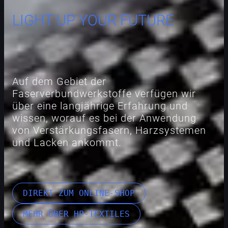
LIGHT UP YOUR FUTURE
Auf dem Gebiet der
Faserverbundwerkstoffe verfügen wir
über eine langjährige Erfahrung und
wissen, worauf es bei der Anwendung
von Verstärkungsfasern, Harzsystemen
und Lacken ankommt.
DIREKT ZUM ONLINE-SHOP
MEHR ÜBER HP-TEXTILES